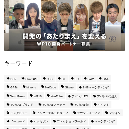
キーワード
BCP
ChatGPT
CSS
DX
EC
FaW
GA4
GPTs
kintone
NoCode
Sketto
SNSマーケティング
WordPress
WP10
YouTube
アパレル DX
アパレルの達人
アパレルブランド
アパレルメーカー
アパレル卸
イベント
インタビュー
インターナルモビリティ
オウンドメディア
デザイン
ノーコード
ハッカソン
ファッションワールド
マーケティング