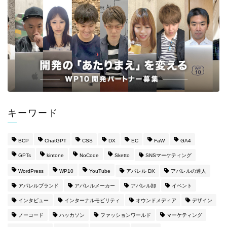
キーワード
BCP
ChatGPT
CSS
DX
EC
FaW
GA4
GPTs
kintone
NoCode
Sketto
SNSマーケティング
WordPress
WP10
YouTube
アパレル DX
アパレルの達人
アパレルブランド
アパレルメーカー
アパレル卸
イベント
インタビュー
インターナルモビリティ
オウンドメディア
デザイン
ノーコード
ハッカソン
ファッションワールド
マーケティング