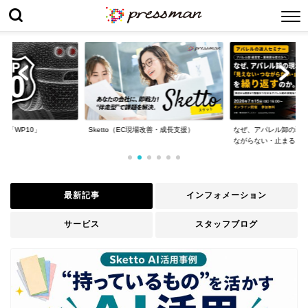
場改善・成長支援）
なぜ、アパレル卸の現場は「見えない・つ
WP10導入事例 : 日本
ながらない・止まる...
最新記事
インフォメーション
サービス
スタッフブログ