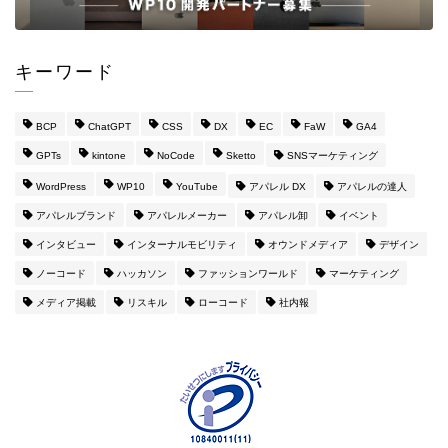
キーワード
BCP
ChatGPT
CSS
DX
EC
FaW
GA4
GPTs
kintone
NoCode
Sketto
SNSマーケティング
WordPress
WP10
YouTube
アパレル DX
アパレルの達人
アパレルブランド
アパレルメーカー
アパレル卸
イベント
インタビュー
インターナルモビリティ
オウンドメディア
デザイン
ノーコード
ハッカソン
ファッションワールド
マーケティング
メディア掲載
リスキル
ローコード
社内報