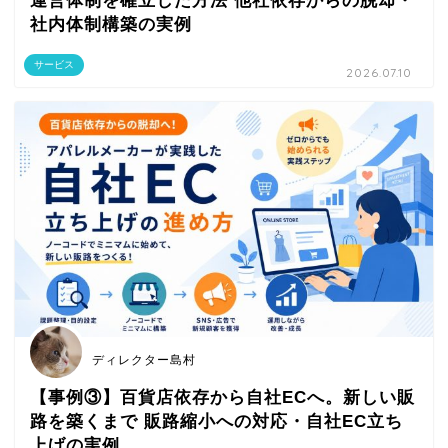
運営体制を確立した方法 他社依存からの脱却・
社内体制構築の実例
サービス
2026.07.10
ディレクター島村
【事例③】百貨店依存から自社ECへ。新しい販
路を築くまで 販路縮小への対応・自社EC立ち
上げの実例