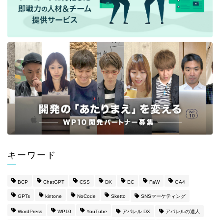
キーワード
BCP
ChatGPT
CSS
DX
EC
FaW
GA4
GPTs
kintone
NoCode
Sketto
SNSマーケティング
WordPress
WP10
YouTube
アパレル DX
アパレルの達人