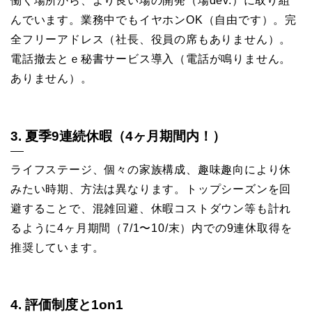
働く場所から、より良い場の開発（場dev.）に取り組
んでいます。業務中でもイヤホンOK（自由です）。完
全フリーアドレス（社長、役員の席もありません）。
電話撤去とｅ秘書サービス導入（電話が鳴りません。
ありません）。
3. 夏季9連続休暇（4ヶ月期間内！）
ライフステージ、個々の家族構成、趣味趣向により休
みたい時期、方法は異なります。トップシーズンを回
避することで、混雑回避、休暇コストダウン等も計れ
るように4ヶ月期間（7/1〜10/末）内での9連休取得を
推奨しています。
4. 評価制度と1on1