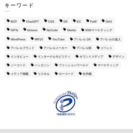
キーワード
BCP
ChatGPT
CSS
DX
EC
FaW
GA4
GPTs
kintone
NoCode
Sketto
SNSマーケティング
WordPress
WP10
YouTube
アパレル DX
アパレルの達人
アパレルブランド
アパレルメーカー
アパレル卸
イベント
インタビュー
インターナルモビリティ
オウンドメディア
デザイン
ノーコード
ハッカソン
ファッションワールド
マーケティング
メディア掲載
リスキル
ローコード
社内報