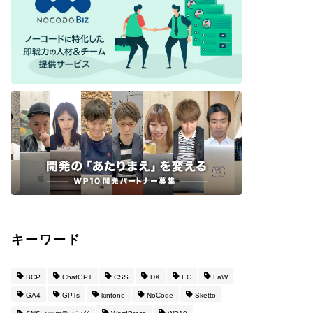
キーワード
BCP
ChatGPT
CSS
DX
EC
FaW
GA4
GPTs
kintone
NoCode
Sketto