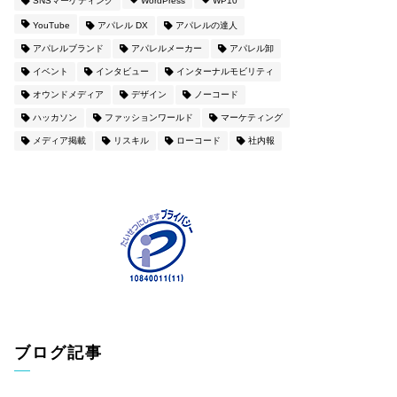
SNSマーケティング
WordPress
WP10
YouTube
アパレル DX
アパレルの達人
アパレルブランド
アパレルメーカー
アパレル卸
イベント
インタビュー
インターナルモビリティ
オウンドメディア
デザイン
ノーコード
ハッカソン
ファッションワールド
マーケティング
メディア掲載
リスキル
ローコード
社内報
ブログ記事