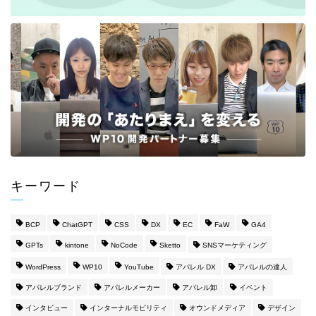
キーワード
BCP
ChatGPT
CSS
DX
EC
FaW
GA4
GPTs
kintone
NoCode
Sketto
SNSマーケティング
WordPress
WP10
YouTube
アパレル DX
アパレルの達人
アパレルブランド
アパレルメーカー
アパレル卸
イベント
インタビュー
インターナルモビリティ
オウンドメディア
デザイン