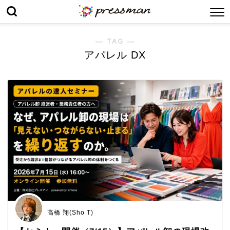
― TAG ―
アパレル DX
高橋 翔(Sho T)