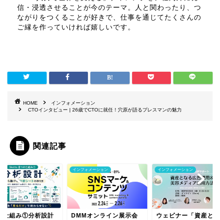
信・浸透させることが今のテーマ。人と関わったり、つ
ながりをつくることが好きで、仕事を通じてたくさんの
ご縁を作っていければ嬉しいです。
HOME
インフォメーション
CTOインタビュー | 26歳でCTOに就任！穴原が語るプレスマンの魅力
関連記事
フォメーション
インフォメーション
インフォメーション
MMオンライン展示会
ウェビナー「資産となる
未来の事業を創造す