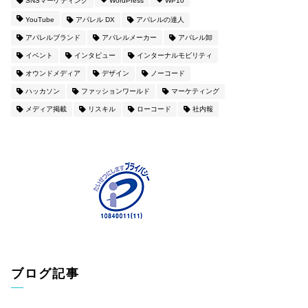
SNSマーケティング
WordPress
WP10
YouTube
アパレル DX
アパレルの達人
アパレルブランド
アパレルメーカー
アパレル卸
イベント
インタビュー
インターナルモビリティ
オウンドメディア
デザイン
ノーコード
ハッカソン
ファッションワールド
マーケティング
メディア掲載
リスキル
ローコード
社内報
ブログ記事