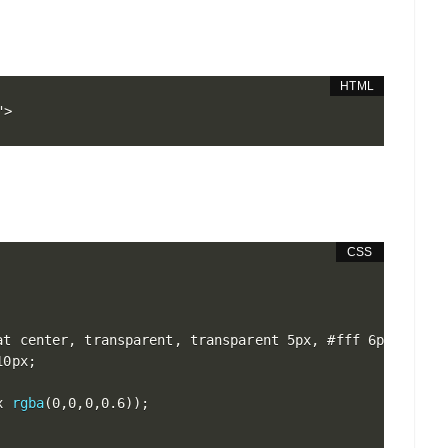
"
>
at center
,
 transparent
,
 transparent 5px
,
 #fff 6px
)
;
10px
;
x 
rgba
(
0
,
0
,
0
,
0.6
)
)
;