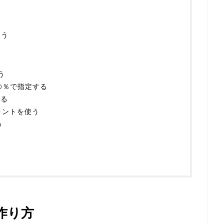
を使う
う
値を50％で指定する
する
フォントを使う
う
作り方