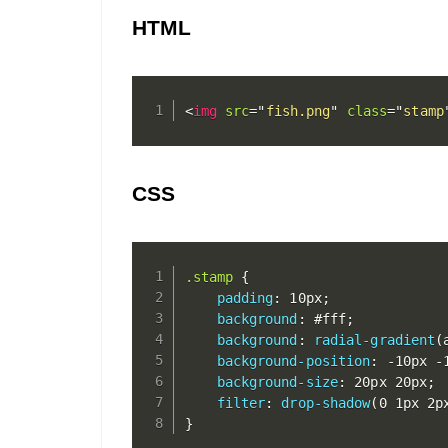
HTML
<
img
src
=
"
fish.png
"
class
=
"
stamp
CSS
.stamp
{
padding
:
 10px
;
background
:
 #fff
;
background
:
radial-gradient
(
background-position
:
 -10px -
background-size
:
 20px 20px
;
filter
:
drop-shadow
(
0 1px 2p
}