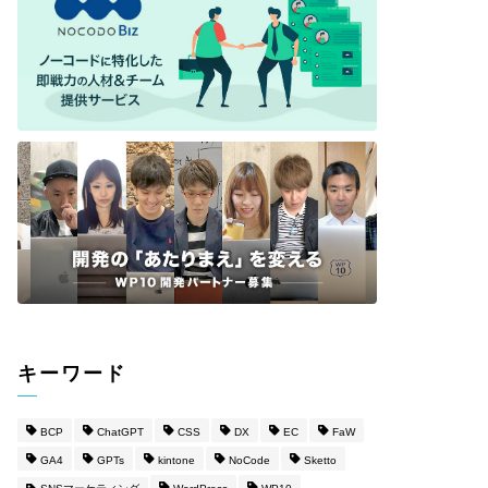
キーワード
BCP
ChatGPT
CSS
DX
EC
FaW
GA4
GPTs
kintone
NoCode
Sketto