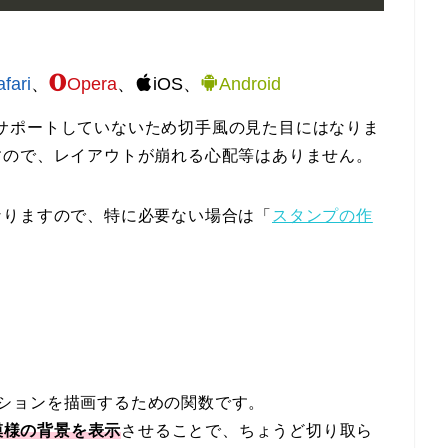
fari
、
Opera
、
iOS
、
Android
ientをサポートしていないため切手風の見た目にはなりま
すので、レイアウトが崩れる心配等はありません。
なりますので、特に必要ない場合は「
スタンプの作
形グラデーションを描画するための関数です。
る水玉模様の背景を表示
させることで、ちょうど切り取ら