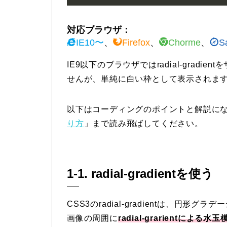
対応ブラウザ：
IE10〜
、
Firefox
、
Chorme
、
Sa
IE9以下のブラウザではradial-grad
せんが、単純に白い枠として表示されま
以下はコーディングのポイントと解説に
り方
」まで読み飛ばしてください。
1-1. radial-gradientを使う
CSS3のradial-gradientは、円
画像の周囲に
radial-grarientによ