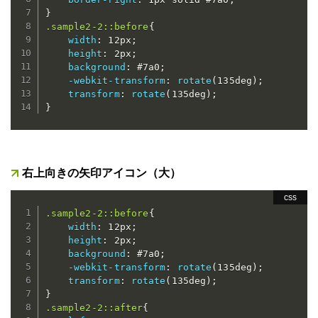
}
.sample2-2::before
{
width
:
 12px
;
height
:
 2px
;
background
:
 #7a0
;
-webkit-transform
:
rotate
(
135deg
)
;
transform
:
rotate
(
135deg
)
;
}
右上向きの矢印アイコン（大）
.sample2-2::before
{
width
:
 12px
;
height
:
 2px
;
background
:
 #7a0
;
-webkit-transform
:
rotate
(
135deg
)
;
transform
:
rotate
(
135deg
)
;
}
.sample2-2::after
{