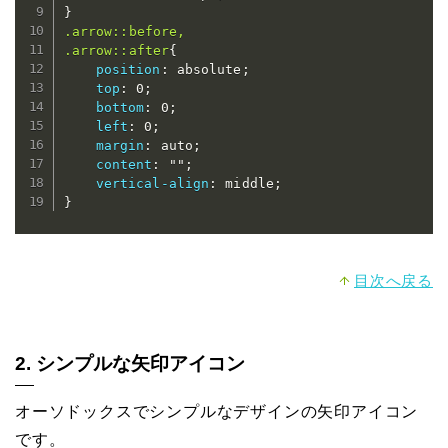
}
.arrow::before,

.arrow::after
{
position
:
 absolute
;
top
:
 0
;
bottom
:
 0
;
left
:
 0
;
margin
:
 auto
;
content
:
""
;
vertical-align
:
 middle
;
}
目次へ戻る
2. シンプルな矢印アイコン
オーソドックスでシンプルなデザインの矢印アイコン
です。