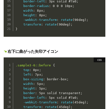
border-left
:
 3px solid #7a0
;
border-radius
:
 0 0 0 10px
;
width
:
 8px
;
height
:
 8px
;
-webkit-transform
:
rotate
(
90deg
)
;
transform
:
rotate
(
90deg
)
;
}
右下に曲がった矢印アイコン
.sample3-6::before
{
top
:
 8px
;
left
:
 7px
;
box-sizing
:
 border-box
;
width
:
 5px
;
height
:
 5px
;
border
:
 5px solid transparent
;
border-left
:
 5px solid #7a0
;
-webkit-transform
:
rotate
(
45deg
)
;
transform
:
rotate
(
45deg
)
;