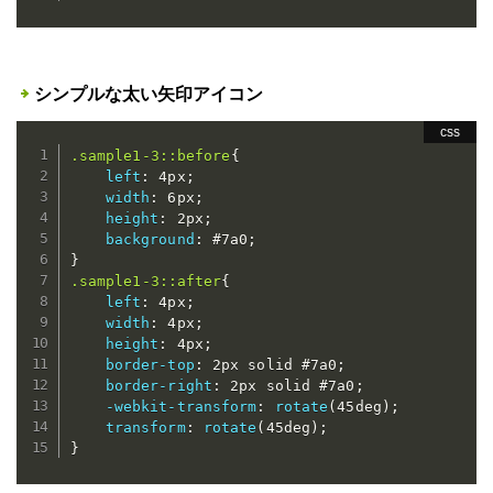
シンプルな太い矢印アイコン
.sample1-3::before
{
left
:
 4px
;
width
:
 6px
;
height
:
 2px
;
background
:
 #7a0
;
}
.sample1-3::after
{
left
:
 4px
;
width
:
 4px
;
height
:
 4px
;
border-top
:
 2px solid #7a0
;
border-right
:
 2px solid #7a0
;
-webkit-transform
:
rotate
(
45deg
)
;
transform
:
rotate
(
45deg
)
;
}