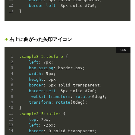
border-left
:
 3px solid #7a0
;
}
右上に曲がった矢印アイコン
.sample3-5::before
{
left
:
 7px
;
box-sizing
:
 border-box
;
width
:
 5px
;
height
:
 5px
;
border
:
 5px solid transparent
;
border-left
:
 5px solid #7a0
;
-webkit-transform
:
rotate
(
0deg
)
;
transform
:
rotate
(
0deg
)
;
}
.sample3-5::after
{
top
:
 7px
;
left
:
 -2px
;
border
:
 0 solid transparent
;