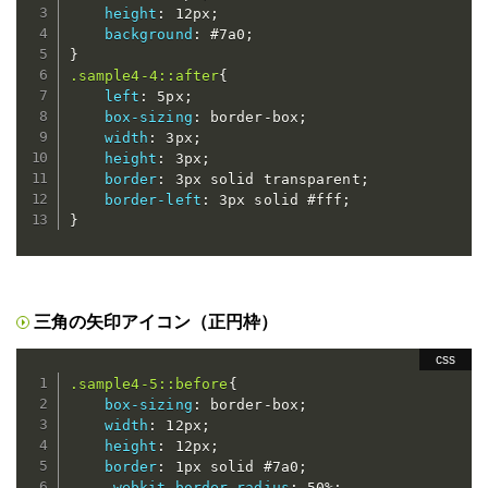
height
:
 12px
;
background
:
 #7a0
;
}
.sample4-4::after
{
left
:
 5px
;
box-sizing
:
 border-box
;
width
:
 3px
;
height
:
 3px
;
border
:
 3px solid transparent
;
border-left
:
 3px solid #fff
;
}
三角の矢印アイコン（正円枠）
.sample4-5::before
{
box-sizing
:
 border-box
;
width
:
 12px
;
height
:
 12px
;
border
:
 1px solid #7a0
;
-webkit-border-radius
:
 50%
;