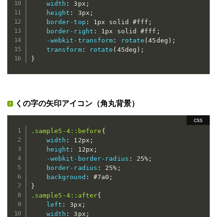
width
:
 3px
;
height
:
 3px
;
border-top
:
 1px solid #fff
;
border-right
:
 1px solid #fff
;
-webkit-transform
:
rotate
(
45deg
)
;
transform
:
rotate
(
45deg
)
;
}
くの字の矢印アイコン（角丸背景）
.sample5-4::before
{
width
:
 12px
;
height
:
 12px
;
-webkit-border-radius
:
 25%
;
border-radius
:
 25%
;
background
:
 #7a0
;
}
.sample5-4::after
{
left
:
 3px
;
width
:
 3px
;