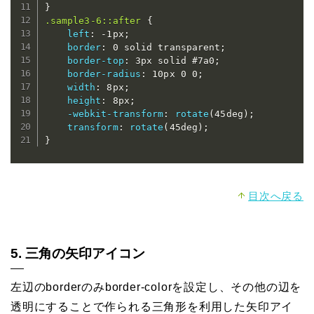
}
.sample3-6::after
{
left
:
 -1px
;
border
:
 0 solid transparent
;
border-top
:
 3px solid #7a0
;
border-radius
:
 10px 0 0
;
width
:
 8px
;
height
:
 8px
;
-webkit-transform
:
rotate
(
45deg
)
;
transform
:
rotate
(
45deg
)
;
}
目次へ戻る
5. 三角の矢印アイコン
左辺のborderのみborder-colorを設定し、その他の辺を
透明にすることで作られる三角形を利用した矢印アイ