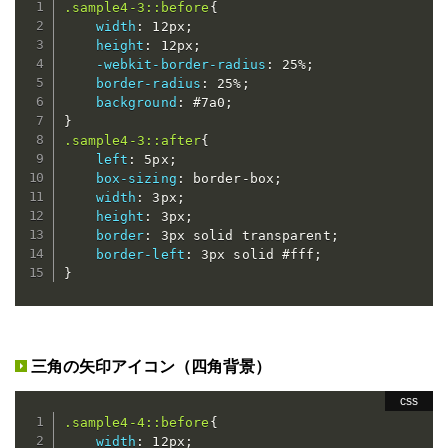
.sample4-3::before
{
width
:
 12px
;
height
:
 12px
;
-webkit-border-radius
:
 25%
;
border-radius
:
 25%
;
background
:
 #7a0
;
}
.sample4-3::after
{
left
:
 5px
;
box-sizing
:
 border-box
;
width
:
 3px
;
height
:
 3px
;
border
:
 3px solid transparent
;
border-left
:
 3px solid #fff
;
}
三角の矢印アイコン（四角背景）
.sample4-4::before
{
width
:
 12px
;