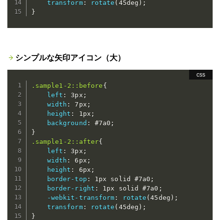
transform
:
rotate
(
45deg
)
;
}
シンプルな矢印アイコン（大）
.sample1-2::before
{
left
:
 3px
;
width
:
 7px
;
height
:
 1px
;
background
:
 #7a0
;
}
.sample1-2::after
{
left
:
 3px
;
width
:
 6px
;
height
:
 6px
;
border-top
:
 1px solid #7a0
;
border-right
:
 1px solid #7a0
;
-webkit-transform
:
rotate
(
45deg
)
;
transform
:
rotate
(
45deg
)
;
}