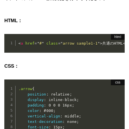
HTML：
<
a
href
=
"
#
"
class
=
"
arrow sample1-1
"
>
共通のHTML
</
CSS：
.arrow
{
position
:
 relative
;
display
:
 inline-block
;
padding
:
 0 0 0 16px
;
color
:
 #000
;
vertical-align
:
 middle
;
text-decoration
:
 none
;
font-size
:
 15px
;