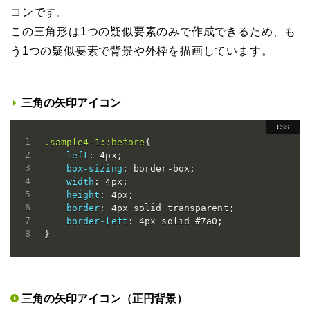
コンです。
この三角形は1つの疑似要素のみで作成できるため、も
う1つの疑似要素で背景や外枠を描画しています。
三角の矢印アイコン
.sample4-1::before
{
left
:
 4px
;
box-sizing
:
 border-box
;
width
:
 4px
;
height
:
 4px
;
border
:
 4px solid transparent
;
border-left
:
 4px solid #7a0
;
}
三角の矢印アイコン（正円背景）