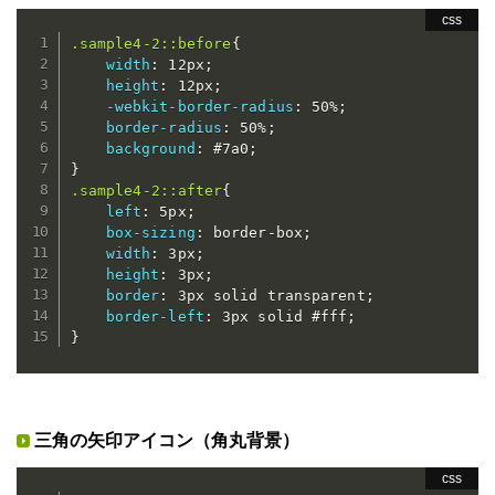
.sample4-2::before
{
width
:
 12px
;
height
:
 12px
;
-webkit-border-radius
:
 50%
;
border-radius
:
 50%
;
background
:
 #7a0
;
}
.sample4-2::after
{
left
:
 5px
;
box-sizing
:
 border-box
;
width
:
 3px
;
height
:
 3px
;
border
:
 3px solid transparent
;
border-left
:
 3px solid #fff
;
}
三角の矢印アイコン（角丸背景）