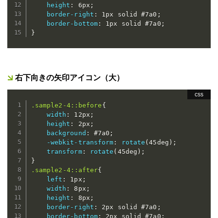
height
:
 6px
;
border-right
:
 1px solid #7a0
;
border-bottom
:
 1px solid #7a0
;
}
右下向きの矢印アイコン（大）
.sample2-4::before
{
width
:
 12px
;
height
:
 2px
;
background
:
 #7a0
;
-webkit-transform
:
rotate
(
45deg
)
;
transform
:
rotate
(
45deg
)
;
}
.sample2-4::after
{
left
:
 1px
;
width
:
 8px
;
height
:
 8px
;
border-right
:
 2px solid #7a0
;
border-bottom
:
 2px solid #7a0
;