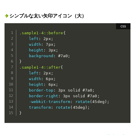
シンプルな太い矢印アイコン（大）
.sample1-4::before
{
left
:
 2px
;
width
:
 7px
;
height
:
 3px
;
background
:
 #7a0
;
}
.sample1-4::after
{
left
:
 2px
;
width
:
 6px
;
height
:
 6px
;
border-top
:
 3px solid #7a0
;
border-right
:
 3px solid #7a0
;
-webkit-transform
:
rotate
(
45deg
)
;
transform
:
rotate
(
45deg
)
;
}