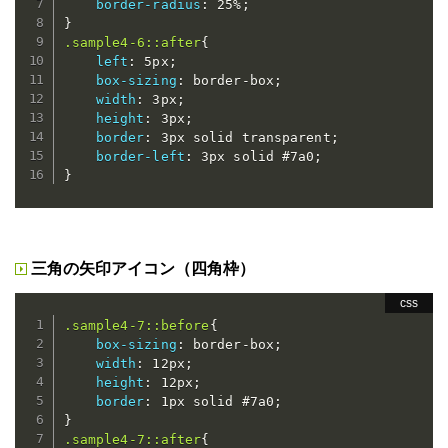
border-radius
:
 25%
;
}
.sample4-6::after
{
left
:
 5px
;
box-sizing
:
 border-box
;
width
:
 3px
;
height
:
 3px
;
border
:
 3px solid transparent
;
border-left
:
 3px solid #7a0
;
}
三角の矢印アイコン（四角枠）
.sample4-7::before
{
box-sizing
:
 border-box
;
width
:
 12px
;
height
:
 12px
;
border
:
 1px solid #7a0
;
}
.sample4-7::after
{