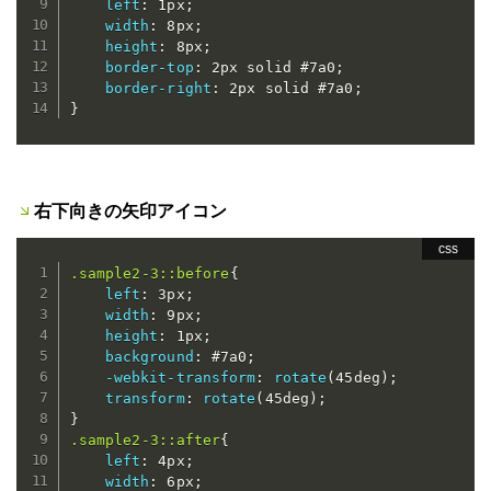
left
:
 1px
;
width
:
 8px
;
height
:
 8px
;
border-top
:
 2px solid #7a0
;
border-right
:
 2px solid #7a0
;
}
右下向きの矢印アイコン
.sample2-3::before
{
left
:
 3px
;
width
:
 9px
;
height
:
 1px
;
background
:
 #7a0
;
-webkit-transform
:
rotate
(
45deg
)
;
transform
:
rotate
(
45deg
)
;
}
.sample2-3::after
{
left
:
 4px
;
width
:
 6px
;