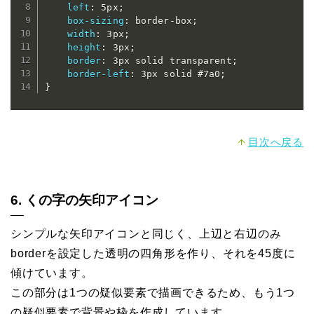
left
:
 5px
;
box-sizing
:
 border-box
;
width
:
 3px
;
height
:
 3px
;
border
:
 3px solid transparent
;
border-left
:
 3px solid #7a0
;
}
目次へ戻る
6. くの字の矢印アイコン
シンプルな矢印アイコンと同じく、上辺と右辺のみ
borderを設定した透明の四角形を作り、それを45度に
傾けています。
この部分は1つの疑似要素で描画できるため、もう1つ
の疑似要素で背景や枠を作成しています。