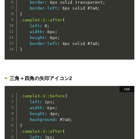
border
:
 6px solid transparent
;
border-left
:
 6px solid #7a0
;
}
.sample3-2::after
{
left
:
 0
;
width
:
 8px
;
height
:
 6px
;
border-left
:
 4px solid #7a0
;
}
三角＋四角の矢印アイコン2
.sample3-3::before
{
left
:
 1px
;
width
:
 6px
;
height
:
 4px
;
background
:
 #7a0
;
}
.sample3-3::after
{
left
:
 7px
;