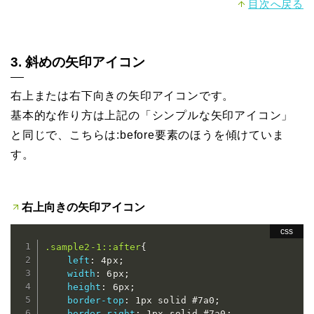
目次へ戻る
3. 斜めの矢印アイコン
右上または右下向きの矢印アイコンです。
基本的な作り方は上記の「シンプルな矢印アイコン」
と同じで、こちらは:before要素のほうを傾けていま
す。
右上向きの矢印アイコン
.sample2-1::after
{
left
:
 4px
;
width
:
 6px
;
height
:
 6px
;
border-top
:
 1px solid #7a0
;
border-right
:
 1px solid #7a0
;