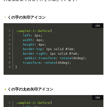
くの字の矢印アイコン
.sample5-1::before
{
left
:
 3px
;
width
:
 4px
;
height
:
 4px
;
border-top
:
 1px solid #7a0
;
border-right
:
 1px solid #7a0
;
-webkit-transform
:
rotate
(
45deg
)
;
transform
:
rotate
(
45deg
)
;
}
くの字の太め矢印アイコン
.sample5-2::before
{