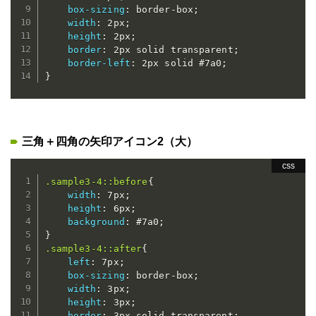
box-sizing
:
 border-box
;
width
:
 2px
;
height
:
 2px
;
border
:
 2px solid transparent
;
border-left
:
 2px solid #7a0
;
}
三角＋四角の矢印アイコン2（大）
.sample3-4::before
{
width
:
 7px
;
height
:
 6px
;
background
:
 #7a0
;
}
.sample3-4::after
{
left
:
 7px
;
box-sizing
:
 border-box
;
width
:
 3px
;
height
:
 3px
;
border
:
 3px solid transparent
;