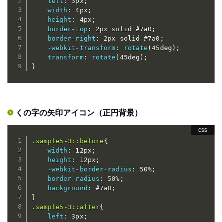
left
:
 3px
;
width
:
 4px
;
height
:
 4px
;
border-top
:
 2px solid #7a0
;
border-right
:
 2px solid #7a0
;
-webkit-transform
:
rotate
(
45deg
)
;
transform
:
rotate
(
45deg
)
;
}
くの字の矢印アイコン（正円背景）
.sample5-3::before
{
width
:
 12px
;
height
:
 12px
;
-webkit-border-radius
:
 50%
;
border-radius
:
 50%
;
background
:
 #7a0
;
}
.sample5-3::after
{
left
:
 3px
;