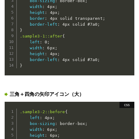
box-sizing
:
 border-box
;
width
:
 4px
;
height
:
 4px
;
border
:
 4px solid transparent
;
border-left
:
 4px solid #7a0
;
}
.sample3-1::after
{
left
:
 0
;
width
:
 6px
;
height
:
 4px
;
border-left
:
 4px solid #7a0
;
}
三角＋四角の矢印アイコン（大）
.sample3-2::before
{
left
:
 4px
;
box-sizing
:
 border-box
;
width
:
 6px
;
height
:
 6px
;