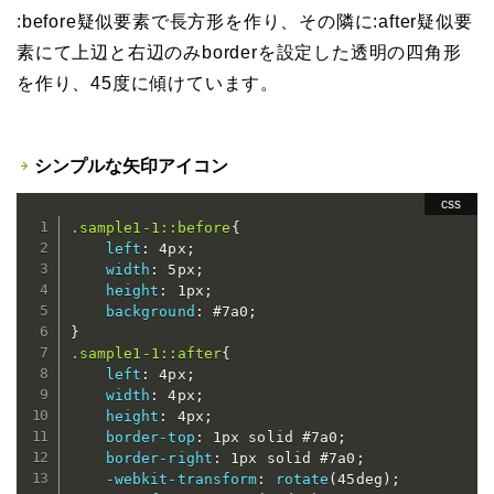
:before疑似要素で長方形を作り、その隣に:after疑似要
素にて上辺と右辺のみborderを設定した透明の四角形
を作り、45度に傾けています。
シンプルな矢印アイコン
.sample1-1::before
{
left
:
 4px
;
width
:
 5px
;
height
:
 1px
;
background
:
 #7a0
;
}
.sample1-1::after
{
left
:
 4px
;
width
:
 4px
;
height
:
 4px
;
border-top
:
 1px solid #7a0
;
border-right
:
 1px solid #7a0
;
-webkit-transform
:
rotate
(
45deg
)
;