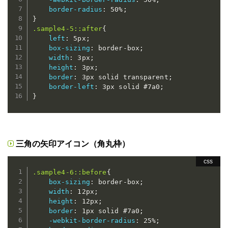
border-radius
:
 50%
;
}
.sample4-5::after
{
left
:
 5px
;
box-sizing
:
 border-box
;
width
:
 3px
;
height
:
 3px
;
border
:
 3px solid transparent
;
border-left
:
 3px solid #7a0
;
}
三角の矢印アイコン（角丸枠）
.sample4-6::before
{
box-sizing
:
 border-box
;
width
:
 12px
;
height
:
 12px
;
border
:
 1px solid #7a0
;
-webkit-border-radius
:
 25%
;