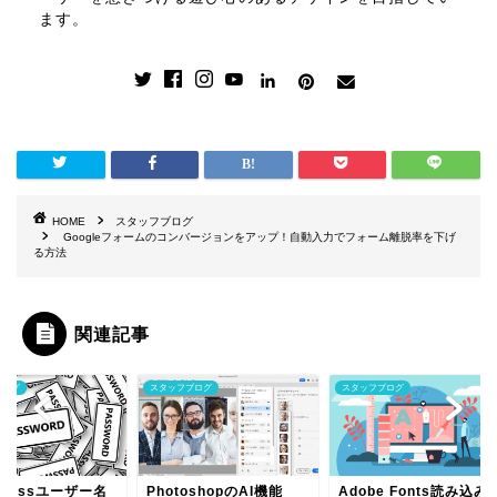
ます。
HOME
スタッフブログ
Googleフォームのコンバージョンをアップ！自動入力でフォーム離脱率を下げ
る方法
関連記事
ッフブログ
スタッフブログ
スタッフブログ
otoshopのAI機能
Adobe Fonts読み込み
OpenAI公式がo1-