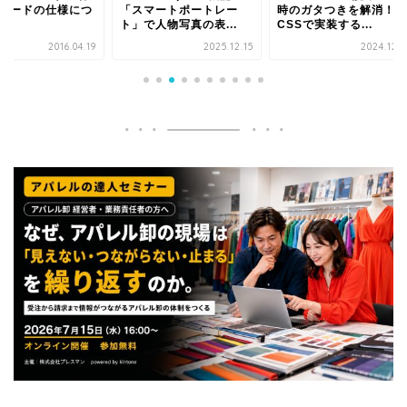
スマートポートレー
時のガタつきを解消！
preview向けに用意
で人物写真の表...
CSSで実装する...
暗号文はGPT...
2025.12.15
2024.12.01
2024.