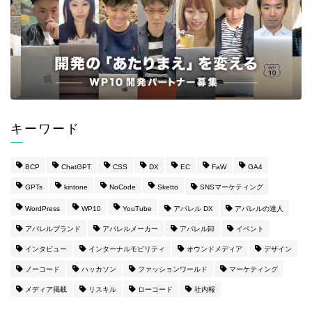
キーワード
BCP
ChatGPT
CSS
DX
EC
FaW
GA4
GPTs
kintone
NoCode
Sketto
SNSマーケティング
WordPress
WP10
YouTube
アパレル DX
アパレルの達人
アパレルブランド
アパレルメーカー
アパレル卸
イベント
インタビュー
インターナルモビリティ
オウンドメディア
デザイン
ノーコード
ハッカソン
ファッションワールド
マーケティング
メディア掲載
リスキル
ローコード
社内報