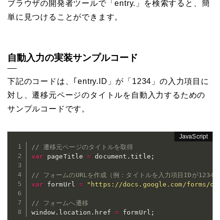
ブラウザの開発者ツールで「entry.」を検索すると、簡
単に見つけることができます。
自動入力の実装サンプルコード
下記のコードは、｢entry.ID」が「1234」の入力項目に
対し、遷移元ページのタイトルを自動入力するための
サンプルコードです。
// 遷移元ページのタイトルを取得
var
 pageTitle 
=
 document
.
title
;
// フォームのURLを作成（例：タイトルを入力項目IDが1234
var
 formUrl 
=
"https://docs.google.com/forms/d/
// フォームへ遷移
window
.
location
.
href 
=
 formUrl
;