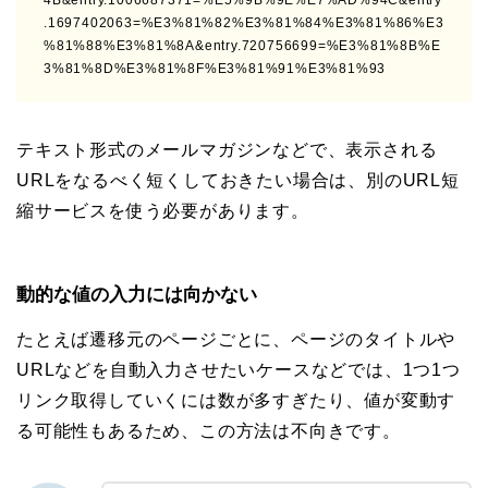
4B&entry.1006687371=%E5%9B%9E%E7%AD%94C&entry
.1697402063=%E3%81%82%E3%81%84%E3%81%86%E3
%81%88%E3%81%8A&entry.720756699=%E3%81%8B%E
3%81%8D%E3%81%8F%E3%81%91%E3%81%93
テキスト形式のメールマガジンなどで、表示される
URLをなるべく短くしておきたい場合は、別のURL短
縮サービスを使う必要があります。
動的な値の入力には向かない
たとえば遷移元のページごとに、ページのタイトルや
URLなどを自動入力させたいケースなどでは、1つ1つ
リンク取得していくには数が多すぎたり、値が変動す
る可能性もあるため、この方法は不向きです。