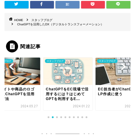
HOME
スタッフブログ
ChatGPTを活用したDX（デジタルトランスフォーメーション）
関連記事
タッフブログ
スタッフブログ
スタッフブログ
hatGPTをEC現場で活
EC担当者がChatGPTを
社内異動×AIで変わ
するには？はじめて
LP作成に使う
あなたのキャリアの
PTを利用するE...
性を広げるインターナ
2024.01.22
2024.02.29
2024