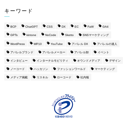
キーワード
BCP
ChatGPT
CSS
DX
EC
FaW
GA4
GPTs
kintone
NoCode
Sketto
SNSマーケティング
WordPress
WP10
YouTube
アパレル DX
アパレルの達人
アパレルブランド
アパレルメーカー
アパレル卸
イベント
インタビュー
インターナルモビリティ
オウンドメディア
デザイン
ノーコード
ハッカソン
ファッションワールド
マーケティング
メディア掲載
リスキル
ローコード
社内報