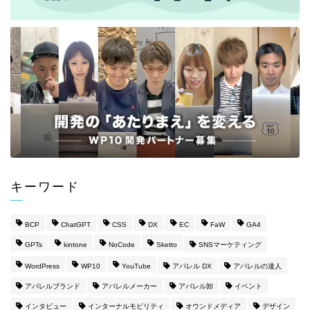
キーワード
BCP
ChatGPT
CSS
DX
EC
FaW
GA4
GPTs
kintone
NoCode
Sketto
SNSマーケティング
WordPress
WP10
YouTube
アパレル DX
アパレルの達人
アパレルブランド
アパレルメーカー
アパレル卸
イベント
インタビュー
インターナルモビリティ
オウンドメディア
デザイン