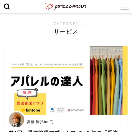
― CATEGORY ―
サービス
高橋 翔(Sho T)