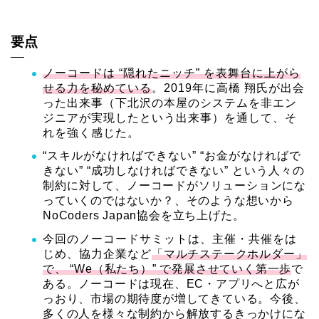
要点
ノーコードは “隠れたニッチ” を表舞台に上がら
せる力を秘めている
。2019年に高橋 翔氏が出会
った出来事（下北沢の本屋のシステムを非エン
ジニアが実現したという出来事）を通して、そ
れを強く感じた。
“スキルがなければできない” “お金がなければで
きない” “成功しなければできない” という人々の
制約
に対して、ノーコードがソリューションにな
っていくのではないか？、そのような想いから
NoCoders Japan協会を立ち上げた。
今回のノーコードサミットは、主催・共催をは
じめ、協力企業など
「マルチステークホルダー」
で、 “We（私たち）” で発展させていく第一歩
で
ある。ノーコードは現在、EC・アプリへと広が
っおり、市場の期待度が増してきている。今後、
多くの人を様々な制約から解放するきっかけにな