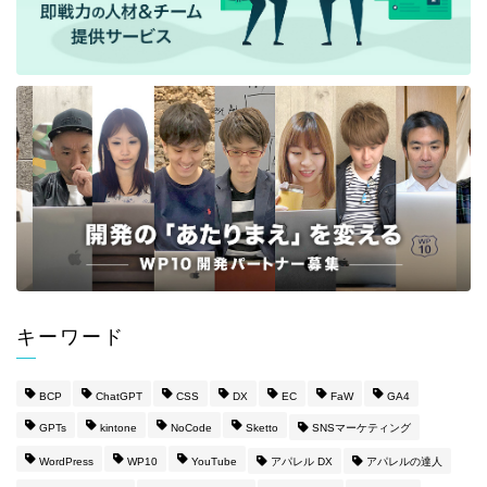
キーワード
BCP
ChatGPT
CSS
DX
EC
FaW
GA4
GPTs
kintone
NoCode
Sketto
SNSマーケティング
WordPress
WP10
YouTube
アパレル DX
アパレルの達人