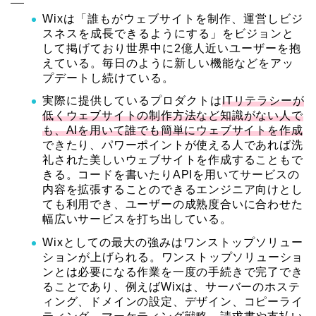
Wixは「誰もがウェブサイトを制作、運営しビジ
スネスを成長できるようにする」をビジョンと
して掲げており世界中に
2億人近いユーザー
を抱
えている。毎日のように新しい機能などをアッ
プデートし続けている。
実際に提供しているプロダクトは
ITリテラシーが
低くウェブサイトの制作方法など知識がない人で
も、AIを用いて誰でも簡単にウェブサイトを作成
できたり、パワーポイントが使える人であれば洗
礼された美しいウェブサイトを作成することもで
きる。コードを書いたりAPIを用いてサービスの
内容を拡張することのできるエンジニア向けとし
ても利用でき、ユーザーの成熟度合いに合わせた
幅広いサービスを打ち出している。
Wixとしての最大の強みはワンストップソリュー
ション
が上げられる。ワンストップソリューショ
ンとは必要になる作業を一度の手続きで完了でき
ることであり、例えばWixは、サーバーのホステ
ィング、ドメインの設定、デザイン、コピーライ