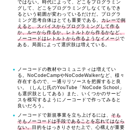
ではない。時代によって、どこをプログラミン
グして、どこをプログラミングしなくてもでき
るという範囲が変わっているだけだ。プログラ
ミング思考自体はとても重要である。
カレーで例
えると、スパイスからプログラミングして作る
か、ルーから作るか、レトルトから作るかなど、
ノーコードはレトルトから作るようなイメージ
で
ある。局面によって選択肢は増えている。
ノーコードの教材やコミュニティは増えてい
る。NoCodeCampやNoCodeWalkerなど、様々
存在するので、一通りリソースを把握すると良
い。（しんじ氏のYouTube「NoCode School」
も選択肢としてある）また、いくつかのサービ
スを模写するようにノーコードで作ってみると
良いだろう。
ノーコードで新規事業を立ち上げるには、
そも
そもノーコードは手段であることを忘れてはなら
ない。
目的をはっきりさせた上で、心構えが重要