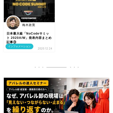
梅木政寛
日本最大級「NoCodeサミッ
ト 2020A/W」発表内容まとめ
記事③
インフォメーション
2020.12.24