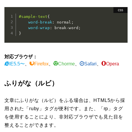
#sample-text
{
word-break
:
 normal
;
word-wrap
:
 break-word
;
}
対応ブラウザ：
IE5.5〜
、
Firefox
、
Chorme
、
Safari
、
Opera
ふりがな（ルビ）
文章にふりがな（ルビ）をふる場合は、HTML5から採
用された「ruby」タグが便利です。また、「rp」タグ
を使用することにより、非対応ブラウザでも見た目を
整えることができます。