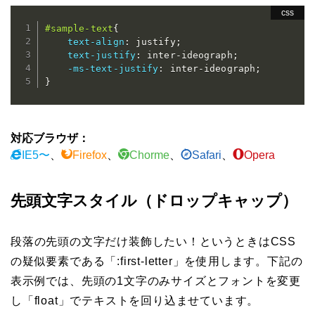
#sample-text
{
text-align
:
 justify
;
text-justify
:
 inter-ideograph
;
-ms-text-justify
:
 inter-ideograph
;
}
対応ブラウザ：
IE5〜
、
Firefox
、
Chorme
、
Safari
、
Opera
先頭文字スタイル（ドロップキャップ）
段落の先頭の文字だけ装飾したい！というときはCSS
の疑似要素である「:first-letter」を使用します。下記の
表示例では、先頭の1文字のみサイズとフォントを変更
し「float」でテキストを回り込ませています。