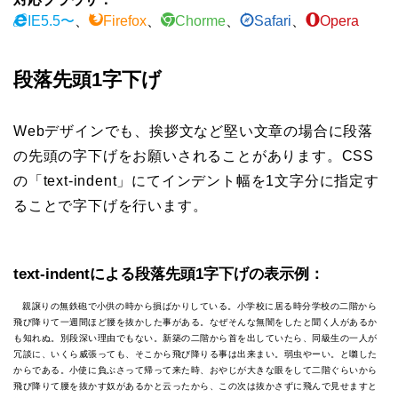
IE5.5〜
、
Firefox
、
Chorme
、
Safari
、
Opera
段落先頭1字下げ
Webデザインでも、挨拶文など堅い文章の場合に段落
の先頭の字下げをお願いされることがあります。CSS
の「text-indent」にてインデント幅を1文字分に指定す
ることで字下げを行います。
text-indentによる段落先頭1字下げの表示例：
親譲りの無鉄砲で小供の時から損ばかりしている。小学校に居る時分学校の二階から
飛び降りて一週間ほど腰を抜かした事がある。なぜそんな無闇をしたと聞く人があるか
も知れぬ。別段深い理由でもない。新築の二階から首を出していたら、同級生の一人が
冗談に、いくら威張っても、そこから飛び降りる事は出来まい。弱虫やーい。と囃した
からである。小使に負ぶさって帰って来た時、おやじが大きな眼をして二階ぐらいから
飛び降りて腰を抜かす奴があるかと云ったから、この次は抜かさずに飛んで見せますと