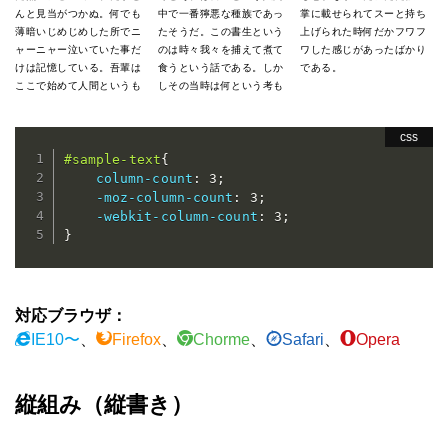
んと見当がつかぬ。何でも
中で一番獰悪な種族であっ
掌に載せられてスーと持ち
薄暗いじめじめした所でニ
たそうだ。この書生という
上げられた時何だかフワフ
ャーニャー泣いていた事だ
のは時々我々を捕えて煮て
ワした感じがあったばかり
けは記憶している。吾輩は
食うという話である。しか
である。
ここで始めて人間というも
しその当時は何という考も
#sample-text
{
column-count
:
 3
;
-moz-column-count
:
 3
;
-webkit-column-count
:
 3
;
}
対応ブラウザ：
IE10〜
、
Firefox
、
Chorme
、
Safari
、
Opera
縦組み（縦書き）