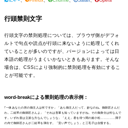
IE4〜
、
Firefox
、
Chorme
、
Safari
、
Opera
行頭禁則文字
行頭文字の禁則処理については、ブラウザ側がデフォ
ルトで句点や読点が行頭に来ないように処理してくれ
ていることが多いのですが、バージョンによっては日
本語の処理がうまくいかないときもあります。そんな
場合は、CSSにより強制的に禁則処理を有効にするこ
とが可能です。
word-breakによる禁則処理の表示例：
｢一体あなたの所の御主人は何ですか」「あら御主人だって、妙なのね。御師匠さんだ
わ。二絃琴の御師匠さんよ」「それは吾輩も知っていますがね。その御身分は何なんで
す。いずれ昔は立派な方なんでしょうな」「ええ」君を待つ間の姫小松……………障子
の内で御師匠さんが二絃琴を弾出す。「宜い声でしょう」と三毛子は自慢する。