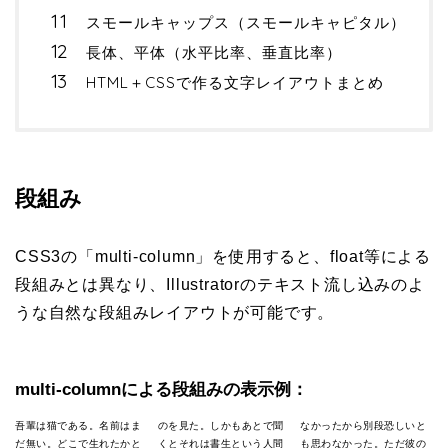
スモールキャップス（スモールキャピタル）
長体、平体（水平比率、垂直比率）
HTML＋CSSで作る文字レイアウトまとめ
段組み
CSS3の「multi-column」を使用すると、float等による
段組みとは異なり、Illustratorのテキスト流し込みのよ
うな自然な段組みレイアウトが可能です。
multi-columnによる段組みの表示例：
吾輩は猫である。名前はま
のを見た。しかもあとで聞
なかったから別段恐しいと
だ無い。どこで生れたかと
くとそれは書生という人間
も思わなかった。ただ彼の