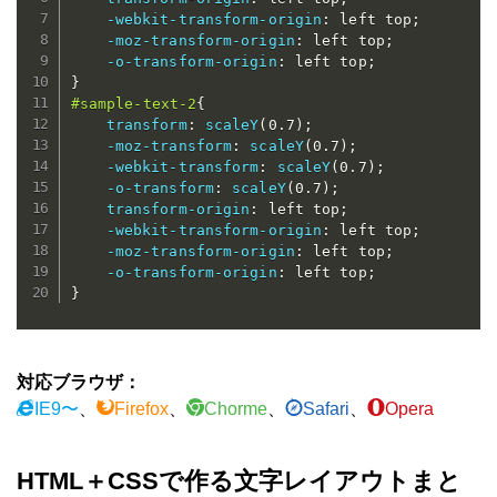
-webkit-transform-origin
:
 left top
;
-moz-transform-origin
:
 left top
;
-o-transform-origin
:
 left top
;
}
#sample-text-2
{
transform
:
scaleY
(
0.7
)
;
-moz-transform
:
scaleY
(
0.7
)
;
-webkit-transform
:
scaleY
(
0.7
)
;
-o-transform
:
scaleY
(
0.7
)
;
transform-origin
:
 left top
;
-webkit-transform-origin
:
 left top
;
-moz-transform-origin
:
 left top
;
-o-transform-origin
:
 left top
;
}
対応ブラウザ：
IE9〜
、
Firefox
、
Chorme
、
Safari
、
Opera
HTML＋CSSで作る文字レイアウトまと