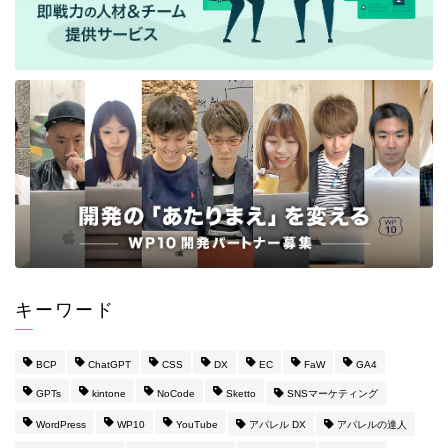
キーワード
BCP
ChatGPT
CSS
DX
EC
FaW
GA4
GPTs
kintone
NoCode
Sketto
SNSマーケティング
WordPress
WP10
YouTube
アパレル DX
アパレルの達人