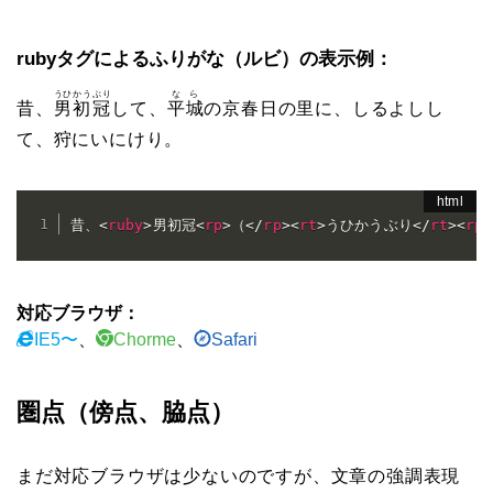
rubyタグによるふりがな（ルビ）の表示例：
うひかうぶり
なら
昔、
男初冠
して、
平城
の京春日の里に、しるよしし
て、狩にいにけり。
昔、
<
ruby
>
男初冠
<
rp
>
（
</
rp
>
<
rt
>
うひかうぶり
</
rt
>
<
rp
>
対応ブラウザ：
IE5〜
、
Chorme
、
Safari
圏点（傍点、脇点）
まだ対応ブラウザは少ないのですが、文章の強調表現