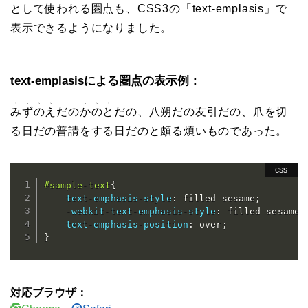
として使われる圏点も、CSS3の「text-emplasis」で
表示できるようになりました。
text-emplasisによる圏点の表示例：
みずのえ
だの
かのと
だの、八朔だの友引だの、爪を切
る日だの普請をする日だのと頗る煩いものであった。
#sample-text
{
text-emphasis-style
:
 filled sesame
;
-webkit-text-emphasis-style
:
 filled sesame
;
text-emphasis-position
:
 over
;
}
対応ブラウザ：