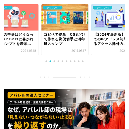
ッフブログ
スタッフブログ
スタッフブログ
ピペで簡単！CSSだけ
【2024年最新版】GA4
【2024年最新版】
作れる郵便切手と消印
でのIPアドレス制限によ
YouTube動画の埋
スタンプ
るアクセス除外方...
機能で関連動画を非..
2015.07.17
2024.09.27
2024.