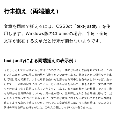
行末揃え（両端揃え）
文章を両端で揃えるには、CSS3の「text-justify」を使
用します。Windows版のChormeの場合、半角・全角
文字が混在する文章だと行末が揃わないようです。
text-justfyによる両端揃えの表示例：
うとうととして目がさめると女はいつのまにか、隣のじいさんと話を始めている。この
じいさんはたしかに前の前の駅から乗ったいなか者である。発車まぎわに頓狂な声を出
して駆け込んで来て、いきなり肌をぬいだと思ったら背中にお灸のあとがいっぱいあっ
たので、三四郎の記憶に残っている。じいさんが汗をふいて、肌を入れて、女の隣に腰
をかけたまでよく注意して見ていたくらいである。女とは京都からの相乗りである。乗
った時から三四郎の目についた。第一色が黒い。三四郎は九州から山陽線に移って、だ
んだん京大阪へ近づいて来るうちに、女の色が次第に白くなるのでいつのまにか故郷を
遠のくような哀れを感じていた。それでこの女が車室にはいって来た時は、なんとなく
異性の味方を得た心持ちがした。この女の色はじっさい九州色であった。