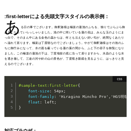
:first-letterによる先頭文字スタイルの表示例：
あ
る日の事でございます。御釈迦様は極楽の蓮池のふちを、独りでぶらぶら御
歩きになっていらっしゃいました。池の中に咲いている蓮の花は、みんな玉のようにま
っ白で、そのまん中にある金色の蕊からは、何とも云えない好い匂が、絶間なくあたり
へ溢れて居ります。極楽は丁度朝なのでございましょう。やがて御釈迦様はその池のふ
ちに御佇みになって、水の面を蔽っている蓮の葉の間から、ふと下の容子を御覧になり
ました。この極楽の蓮池の下は、丁度地獄の底に当って居りますから、水晶のような水
を透き徹して、三途の河や針の山の景色が、丁度覗き眼鏡を見るように、はっきりと見
えるのでございます。
#sample-text:first-letter
{
font-size
:
 54px
;
font-family
:
'Hiragino Mincho Pro'
,
'HGS明朝E
float
:
 left
;
}
対応ブラウザ：