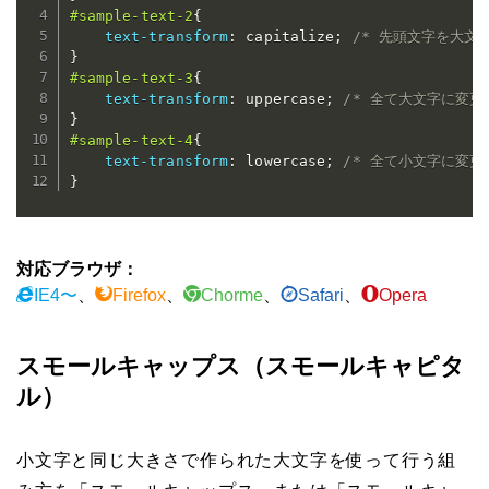
#sample-text-2
{
text-transform
:
 capitalize
;
/* 先頭文字を大文字
}
#sample-text-3
{
text-transform
:
 uppercase
;
/* 全て大文字に変更 
}
#sample-text-4
{
text-transform
:
 lowercase
;
/* 全て小文字に変更 
}
対応ブラウザ：
IE4〜
、
Firefox
、
Chorme
、
Safari
、
Opera
スモールキャップス（スモールキャピタ
ル）
小文字と同じ大きさで作られた大文字を使って行う組