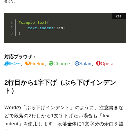
答えた。
#sample-text
{
text-indent
:
1em
;
}
対応ブラウザ：
IE4〜
、
Firefox
、
Chorme
、
Safari
、
Opera
2行目から1字下げ（ぶら下げインデン
ト）
Wordの「ぶら下げインデント」のように、注意書きな
どで段落の2行目から1文字下げたい場合も「tex-
indent」を使用します。段落全体に1文字分の余白を設