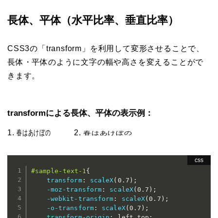
長体、平体（水平比率、垂直比率）
CSS3の「transform」を利用して変形させることで、
長体・平体のように文字の幅や高さを変えることがで
きます。
transformによる長体、平体の表示例：
1.
春はあけぼの
2.
春はあけぼの
#sample-text-1
{
transform
:
scaleX
(
0.7
)
;
-moz-transform
:
scaleX
(
0.7
)
;
-webkit-transform
:
scaleX
(
0.7
)
;
-o-transform
:
scaleX
(
0.7
)
;
transform-origin
:
 left top
;