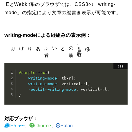
IEとWebkit系のブラウザでは、CSS3の「writing-
mode」の指定により文章の縦書き表示が可能です。
writing-modeによる縦組みの表示例：
。
今は昔、竹
取
の
翁
といふ
者
ありけり
#sample-text
{
writing-mode
:
 tb-rl
;
writing-mode
:
 vertical-rl
;
-webkit-writing-mode
:
 vertical-rl
;
}
対応ブラウザ：
IE5.5〜
、
Chorme
、
Safari