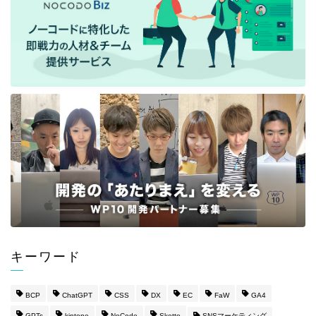
キーワード
BCP
ChatGPT
CSS
DX
EC
FaW
GA4
GPTs
kintone
NoCode
Sketto
SNSマーケティング