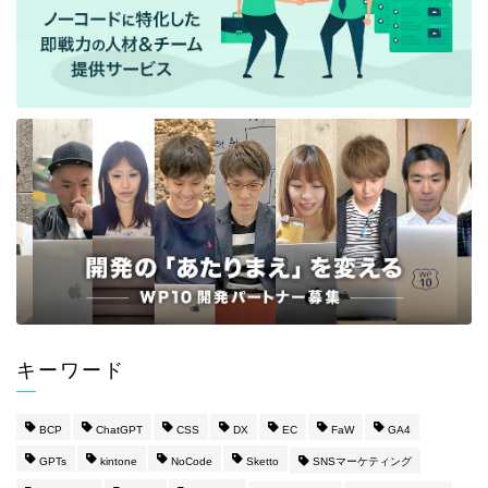
キーワード
BCP
ChatGPT
CSS
DX
EC
FaW
GA4
GPTs
kintone
NoCode
Sketto
SNSマーケティング