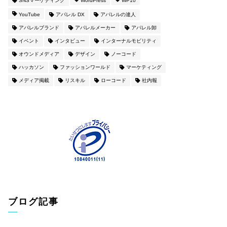
SNSマーケティング
WordPress
WP10
YouTube
アパレル DX
アパレルの達人
アパレルブランド
アパレルメーカー
アパレル卸
イベント
インタビュー
インターナルモビリティ
オウンドメディア
デザイン
ノーコード
ハッカソン
ファッションワールド
マーケティング
メディア掲載
リスキル
ローコード
社内報
ブログ記事