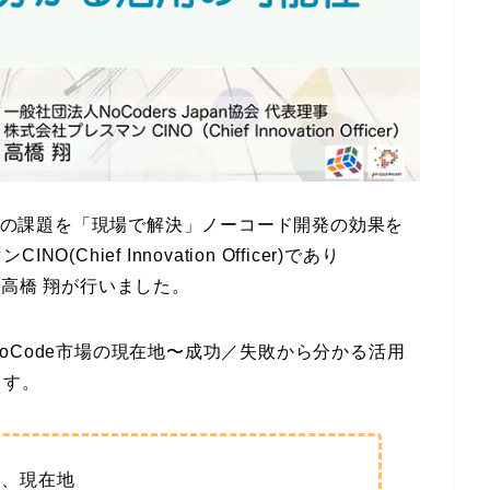
現場の課題を「現場で解決」ノーコード開発の効果を
INO(Chief Innovation Officer
)であり
る
高橋 翔が行いました。
NoCode市場の現在地〜成功／失敗から分かる活用
ます。
と、現在地