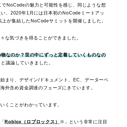
そこでNoCodeの魅力と可能性を感じ、同じような想
、2020年1月には日本初のNoCodeミートアッ
名以上が集結したNoCodeサミットを開催しました。
、様々な気づきを得ることができました。
性の物なのか？世の中にずっと定着していくものなの
々と議論していきました。
ら始まり、デザイン/ドキュメント、EC、データーベ
など海外含め資金調達のフェーズにきています。
ていくことがわかっています。
の「
Roblox（ロブロックス）
※」という非常に注目