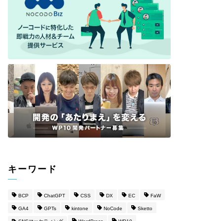
キーワード
BCP
ChatGPT
CSS
DX
EC
FaW
GA4
GPTs
kintone
NoCode
Sketto