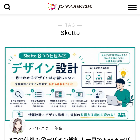
― TAG ―
Sketto
ディレクター 落合
8つの仕組み⑦デザイン設計｜一目でわかるデザ