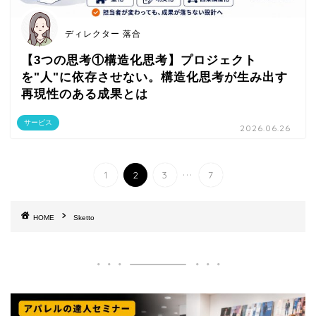
ディレクター 落合
【3つの思考①構造化思考】プロジェクト
を"人"に依存させない。構造化思考が生み出す
再現性のある成果とは
サービス
2026.06.26
...
1
2
3
7
HOME
Sketto