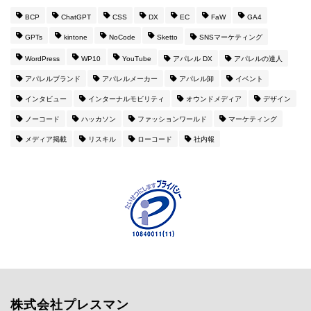
BCP
ChatGPT
CSS
DX
EC
FaW
GA4
GPTs
kintone
NoCode
Sketto
SNSマーケティング
WordPress
WP10
YouTube
アパレル DX
アパレルの達人
アパレルブランド
アパレルメーカー
アパレル卸
イベント
インタビュー
インターナルモビリティ
オウンドメディア
デザイン
ノーコード
ハッカソン
ファッションワールド
マーケティング
メディア掲載
リスキル
ローコード
社内報
株式会社プレスマン