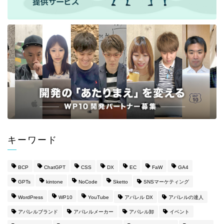
キーワード
BCP
ChatGPT
CSS
DX
EC
FaW
GA4
GPTs
kintone
NoCode
Sketto
SNSマーケティング
WordPress
WP10
YouTube
アパレル DX
アパレルの達人
アパレルブランド
アパレルメーカー
アパレル卸
イベント