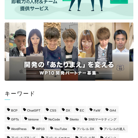
キーワード
BCP
ChatGPT
CSS
DX
EC
FaW
GA4
GPTs
kintone
NoCode
Sketto
SNSマーケティング
WordPress
WP10
YouTube
アパレル DX
アパレルの達人
アパレルブランド
アパレルメーカー
アパレル卸
イベント