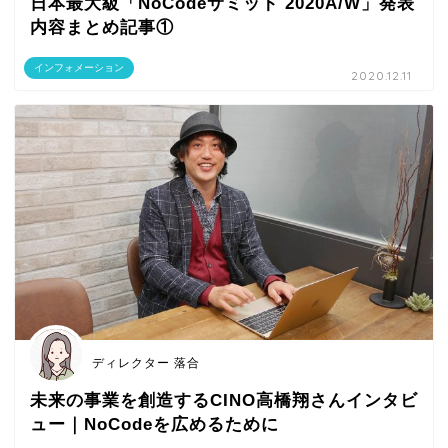
日本最大級「NoCodeサミット 2020A/W」発表
内容まとめ記事①
インフォメーション
2020.12.11
ディレクター 落合
未来の事業を創造するCINO高橋翔さんインタビ
ュー｜NoCodeを広めるために