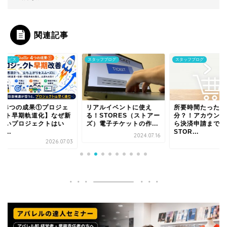
関連記事
ビス
スタッフブログ
スタッフブログ
4つの成果①プロジェ
リアルイベントに使え
所要時間たったの30
ト早期軌道化】なぜ新
る！STORES（ストアー
分？！アカウント開
いプロジェクトはい
ズ）電子チケットの作...
ら決済申請までー
.
STOR...
2024.07.16
2026.07.03
2021.