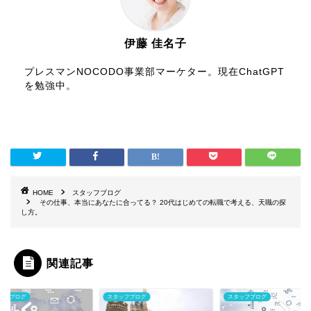
伊藤 佳名子
プレスマンNOCODO事業部マーケター。現在ChatGPT
を勉強中。
HOME
スタッフブログ
その仕事、本当にあなたに合ってる？ 20代はじめての転職で考える、天職の探
し方。
関連記事
ッフブログ
スタッフブログ
スタッフブログ