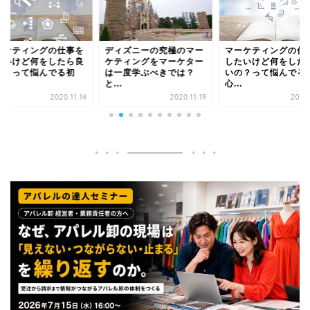
ーケティングの仕事を
ディズニーの究極のマー
マーケティングの仕
たいけど何をしたら良
ケティングをマーケター
したいけど何をした
の？って悩んでる初
は一度学ぶべきでは？
いの？って悩んでる
.
と...
心...
2020.11.14
2020.11.19
2020.