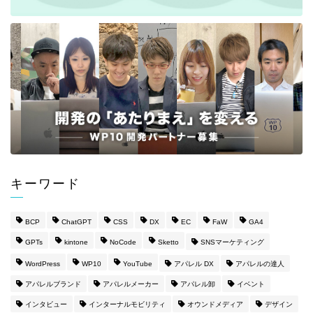
キーワード
BCP
ChatGPT
CSS
DX
EC
FaW
GA4
GPTs
kintone
NoCode
Sketto
SNSマーケティング
WordPress
WP10
YouTube
アパレル DX
アパレルの達人
アパレルブランド
アパレルメーカー
アパレル卸
イベント
インタビュー
インターナルモビリティ
オウンドメディア
デザイン