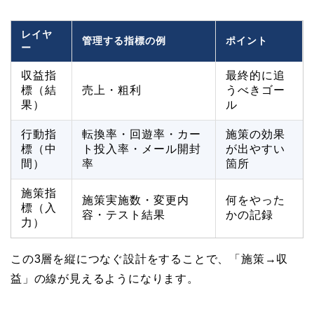
レイヤ
管理する指標の例
ポイント
ー
収益指
最終的に追
標（結
売上・粗利
うべきゴー
果）
ル
行動指
転換率・回遊率・カー
施策の効果
標（中
ト投入率・メール開封
が出やすい
間）
率
箇所
施策指
施策実施数・変更内
何をやった
標（入
容・テスト結果
かの記録
力）
この3層を縦につなぐ設計をすることで、「施策→収
益」の線が見えるようになります。