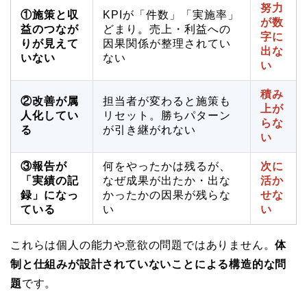
努力
①施策と収
KPIが「件数」「実施率」
が数
益のつなが
どまり。売上・利益への
字に
りが見えて
因果関係が整理されてい
出な
いない
ない
い
積み
②改善が属
担当者が変わると施策も
上が
人化してい
リセット。勝ちパターン
らな
る
が引き継がれない
い
③報告が
何をやったかは残るが、
次に
「実績の記
なぜ成果が出たか・出な
活か
録」になっ
かったかの因果が残らな
せな
ている
い
い
これらは個人の能力や意欲の問題ではありません。
体
制と仕組みが設計されていないことによる構造的な問
題
です。