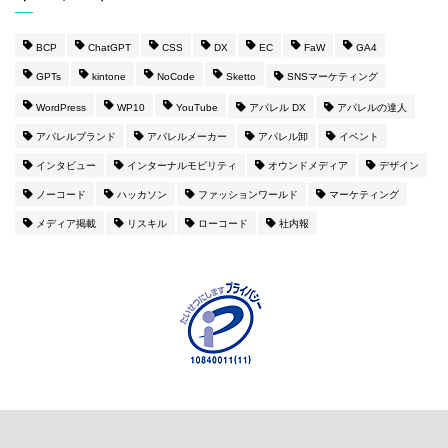
BCP
ChatGPT
CSS
DX
EC
FaW
GA4
GPTs
kintone
NoCode
Sketto
SNSマーケティング
WordPress
WP10
YouTube
アパレル DX
アパレルの達人
アパレルブランド
アパレルメーカー
アパレル卸
イベント
インタビュー
インターナルモビリティ
オウンドメディア
デザイン
ノーコード
ハッカソン
ファッションワールド
マーケティング
メディア掲載
リスキル
ローコード
社内報