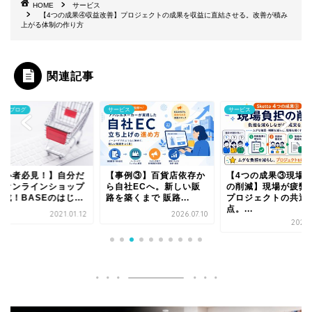
HOME
サービス
【4つの成果④収益改善】プロジェクトの成果を収益に直結させる。改善が積み
上がる体制の作り方
関連記事
ッフブログ
サービス
サービス
初心者必見！】自分だ
【事例③】百貨店依存か
【4つの成果③現場
のオンラインショップ
ら自社ECへ。新しい販
の削減】現場が疲弊
成！BASEのはじ...
路を築くまで 販路...
プロジェクトの共通
点。...
2021.01.12
2026.07.10
2026.