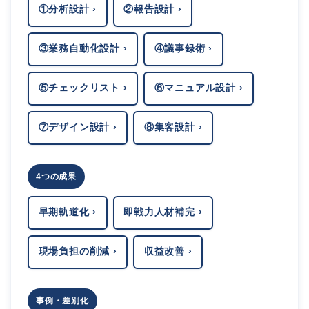
①分析設計 ›
②報告設計 ›
③業務自動化設計 ›
④議事録術 ›
⑤チェックリスト ›
⑥マニュアル設計 ›
⑦デザイン設計 ›
⑧集客設計 ›
4つの成果
早期軌道化 ›
即戦力人材補完 ›
現場負担の削減 ›
収益改善 ›
事例・差別化