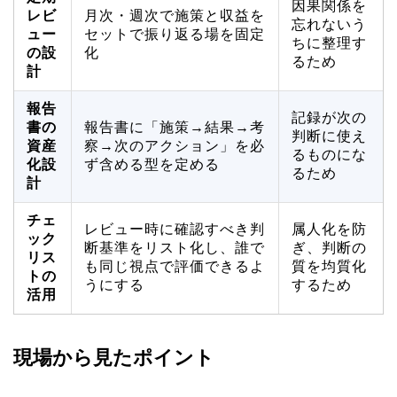
因果関係を
レビ
月次・週次で施策と収益を
忘れないう
ュー
セットで振り返る場を固定
ちに整理す
の設
化
るため
計
報告
記録が次の
書の
報告書に「施策→結果→考
判断に使え
資産
察→次のアクション」を必
るものにな
化設
ず含める型を定める
るため
計
チェ
レビュー時に確認すべき判
属人化を防
ック
断基準をリスト化し、誰で
ぎ、判断の
リス
も同じ視点で評価できるよ
質を均質化
トの
うにする
するため
活用
現場から見たポイント