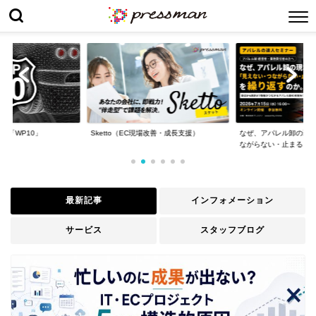
場改善・成長支援）
なぜ、アパレル卸の現場は「見えない・つ
WP10導入事例 : 日本
ながらない・止まる...
最新記事
インフォメーション
サービス
スタッフブログ