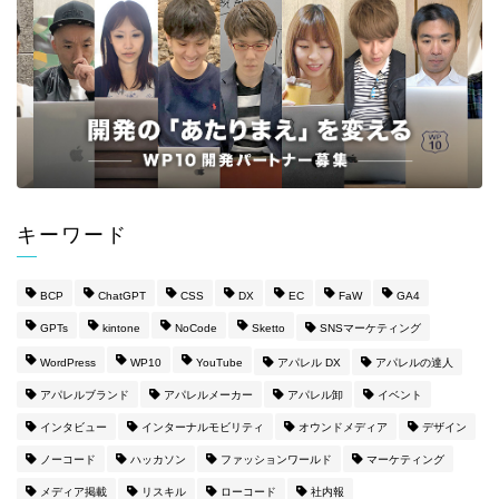
キーワード
BCP
ChatGPT
CSS
DX
EC
FaW
GA4
GPTs
kintone
NoCode
Sketto
SNSマーケティング
WordPress
WP10
YouTube
アパレル DX
アパレルの達人
アパレルブランド
アパレルメーカー
アパレル卸
イベント
インタビュー
インターナルモビリティ
オウンドメディア
デザイン
ノーコード
ハッカソン
ファッションワールド
マーケティング
メディア掲載
リスキル
ローコード
社内報