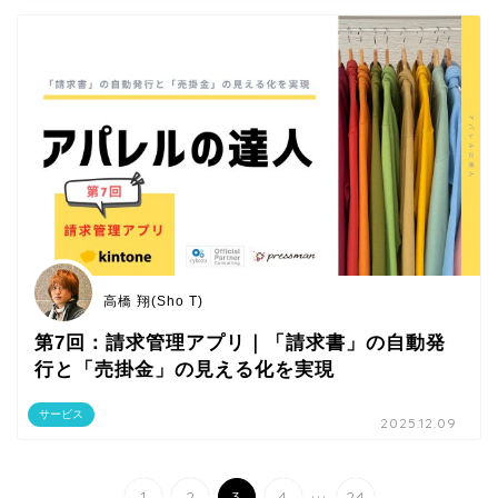
高橋 翔(Sho T)
第7回：請求管理アプリ｜「請求書」の自動発
行と「売掛金」の見える化を実現
サービス
2025.12.09
...
1
2
3
4
24