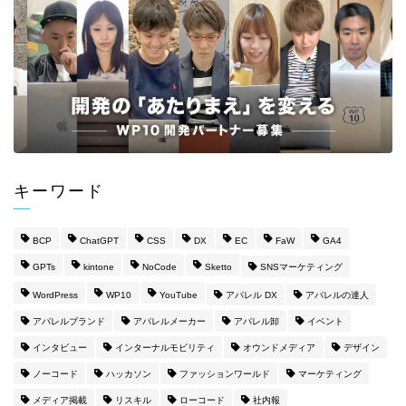
キーワード
BCP
ChatGPT
CSS
DX
EC
FaW
GA4
GPTs
kintone
NoCode
Sketto
SNSマーケティング
WordPress
WP10
YouTube
アパレル DX
アパレルの達人
アパレルブランド
アパレルメーカー
アパレル卸
イベント
インタビュー
インターナルモビリティ
オウンドメディア
デザイン
ノーコード
ハッカソン
ファッションワールド
マーケティング
メディア掲載
リスキル
ローコード
社内報