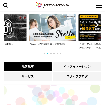
速DX「WP10」
Sketto（EC現場改善・成長支援）
なぜ、アパレル卸の現
ながらない・止まる...
最新記事
インフォメーション
サービス
スタッフブログ