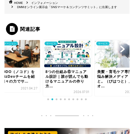
HOME
インフォメーション
DMMオンライン展示会「SNSマーケ＆コンテンツサミット」に出展します
関連記事
フォメーション
サービス
サービス
OCODO（ノコド）を
8つの仕組み⑥マニュア
美髪・育毛ケア専門
BizDevチームを紹
ル設計｜誰が読んでも動
悩み解決メディア「
個々の力でサ...
けるマニュアルの作り
と。（びはつと）」
方...
オ...
2021.04.27
2026.07.01
2020.