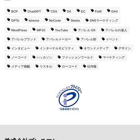
BCP
ChatGPT
CSS
DX
EC
FaW
GA4
GPTs
kintone
NoCode
Sketto
SNSマーケティング
WordPress
WP10
YouTube
アパレル DX
アパレルの達人
アパレルブランド
アパレルメーカー
アパレル卸
イベント
インタビュー
インターナルモビリティ
オウンドメディア
デザイン
ノーコード
ハッカソン
ファッションワールド
マーケティング
メディア掲載
リスキル
ローコード
社内報