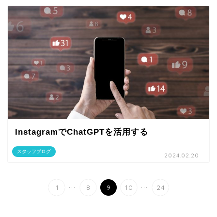
InstagramでChatGPTを活用する
スタッフブログ
2024.02.20
...
...
1
8
9
10
24