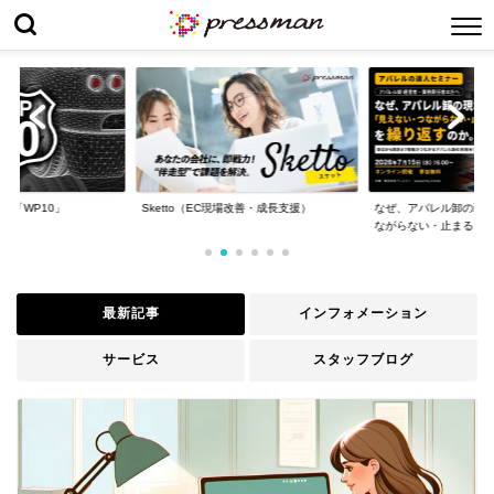
場改善・成長支援）
なぜ、アパレル卸の現場は「見えない・つ
WP10導入事例 : 日本
ながらない・止まる...
最新記事
インフォメーション
サービス
スタッフブログ