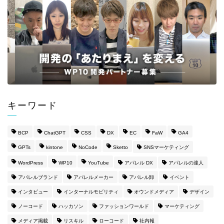
キーワード
BCP
ChatGPT
CSS
DX
EC
FaW
GA4
GPTs
kintone
NoCode
Sketto
SNSマーケティング
WordPress
WP10
YouTube
アパレル DX
アパレルの達人
アパレルブランド
アパレルメーカー
アパレル卸
イベント
インタビュー
インターナルモビリティ
オウンドメディア
デザイン
ノーコード
ハッカソン
ファッションワールド
マーケティング
メディア掲載
リスキル
ローコード
社内報