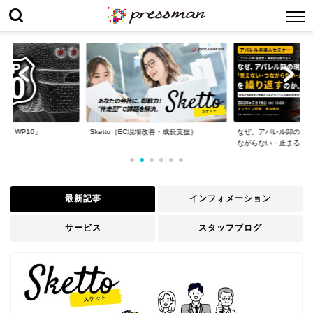
場改善・成長支援）
なぜ、アパレル卸の現場は「見えない・つ
WP10導入事例 : 日本
ながらない・止まる...
最新記事
インフォメーション
サービス
スタッフブログ