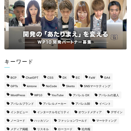
キーワード
BCP
ChatGPT
CSS
DX
EC
FaW
GA4
GPTs
kintone
NoCode
Sketto
SNSマーケティング
WordPress
WP10
YouTube
アパレル DX
アパレルの達人
アパレルブランド
アパレルメーカー
アパレル卸
イベント
インタビュー
インターナルモビリティ
オウンドメディア
デザイン
ノーコード
ハッカソン
ファッションワールド
マーケティング
メディア掲載
リスキル
ローコード
社内報